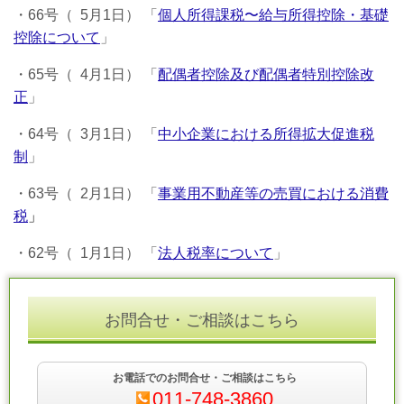
・66号（ 5月1日） 「
個人所得課税〜給与所得控除・基礎
控除について
」
・65号（ 4月1日）
「
配偶者控除及び配偶者特別控除改
正
」
・64号（ 3月1日）
「
中小企業における所得拡大促進税
制
」
・63
号（ 2
月1日）
「
事業用不動産等の売買における消費
税
」
・62
号（ 1
月1日） 「
法人税率について
」
お問合せ・ご相談はこちら
お電話でのお問合せ・ご相談はこちら
011-748-3860