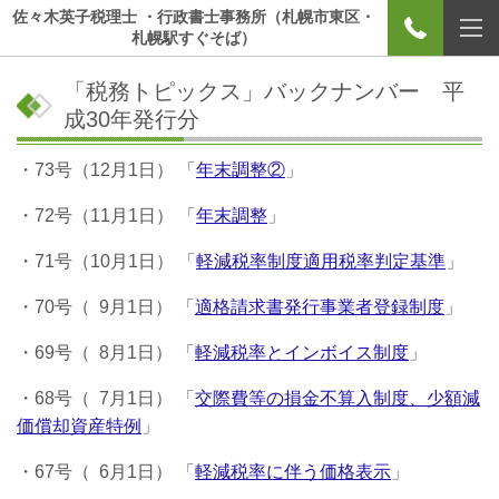
佐々木英子税理士 ・行政書士事務所（札幌市東区・
札幌駅すぐそば）
「税務トピックス」バックナンバー 平
成30年発行分
・73号（12月1日） 「
年末調整②
」
・72号（11月1日） 「
年末調整
」
・71号（10月1日） 「
軽減税率制度適用税率判定基準
」
・70号（ 9月1日） 「
適格請求書発行事業者登録制度
」
・69号（ 8月1日） 「
軽減税率とインボイス制度
」
・68号（ 7月1日） 「
交際費等の損金不算入制度、少額減
価償却資産特例
」
・67号（ 6月1日） 「
軽減税率に伴う価格表示
」