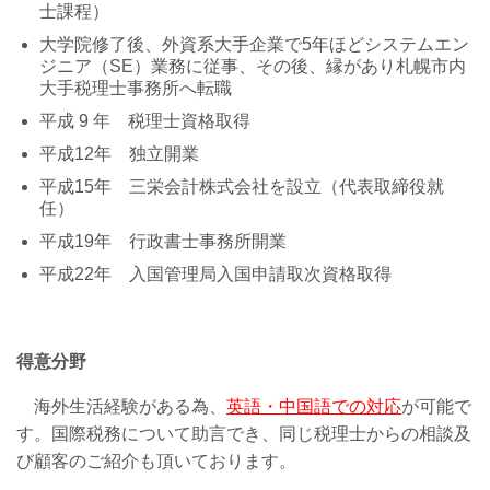
士課程）
大学院修了後、外資系大手企業で5年ほどシステムエン
ジニア（SE）業務に従事、その後、縁があり札幌市内
大手税理士事務所へ転職
平成 9 年 税理士資格取得
平成12年 独立開業
平成15年 三栄会計株式会社を設立（代表取締役就
任）
平成19年 行政書士事務所開業
平成22年 入国管理局入国申請取次資格取得
得意分野
海外生活経験がある為、
英語・中国語での対応
が可能で
す。
国際税務について助言でき、
同じ税
理士からの相談及
び顧客のご紹介も頂いてお
ります。